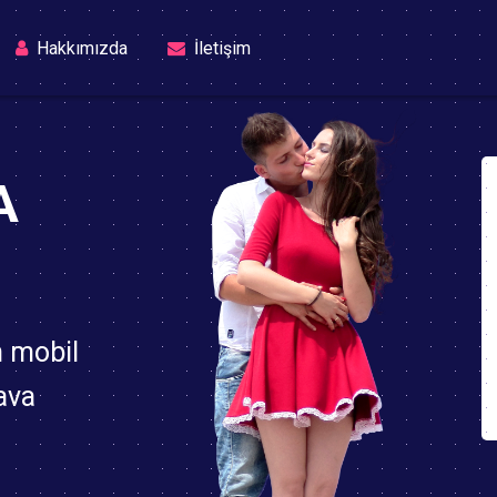
rrent)
Hakkımızda
İletişim
A
n mobil
ava