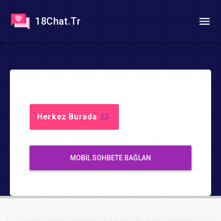
18Chat.Tr
Herkez Burada
MOBIL SOHBETE BAĞLAN