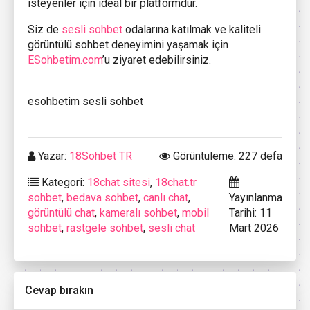
isteyenler için ideal bir platformdur.
Siz de
sesli sohbet
odalarına katılmak ve kaliteli
görüntülü sohbet deneyimini yaşamak için
ESohbetim.com
’u ziyaret edebilirsiniz.
esohbetim sesli sohbet
Yazar:
18Sohbet TR
Görüntüleme: 227 defa
Kategori:
18chat sitesi
,
18chat.tr
sohbet
,
bedava sohbet
,
canlı chat
,
Yayınlanma
görüntülü chat
,
kameralı sohbet
,
mobil
Tarihi: 11
sohbet
,
rastgele sohbet
,
sesli chat
Mart 2026
Cevap bırakın