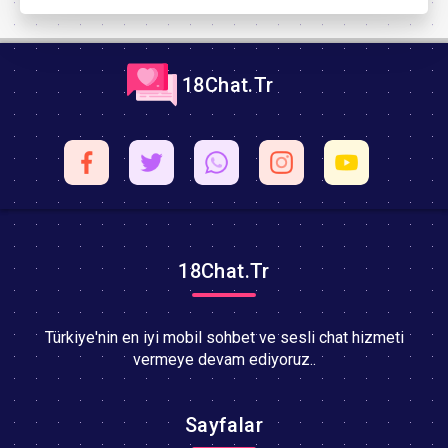
18Chat.Tr
18Chat.Tr
Türkiye'nin en iyi mobil sohbet ve sesli chat hizmeti
vermeye devam ediyoruz..
Sayfalar