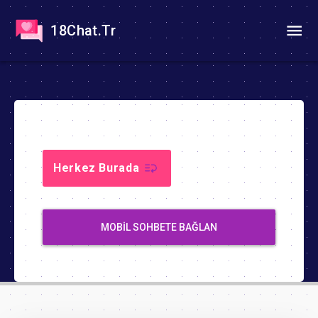
18Chat.Tr
Herkez Burada
MOBIL SOHBETE BAĞLAN