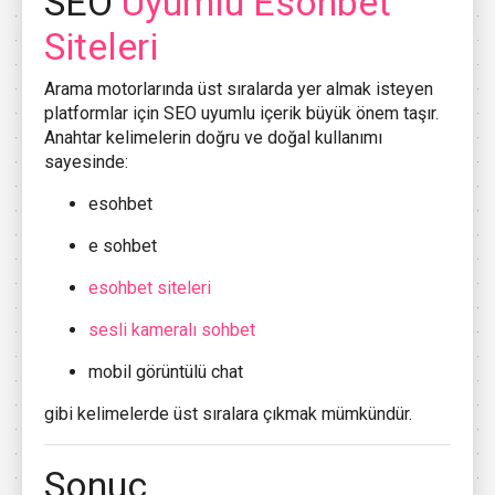
SEO
Uyumlu Esohbet
Siteleri
Arama motorlarında üst sıralarda yer almak isteyen
platformlar için SEO uyumlu içerik büyük önem taşır.
Anahtar kelimelerin doğru ve doğal kullanımı
sayesinde:
esohbet
e sohbet
esohbet siteleri
sesli kameralı sohbet
mobil görüntülü chat
gibi kelimelerde üst sıralara çıkmak mümkündür.
Sonuç