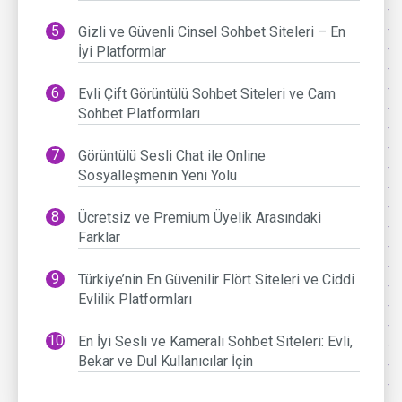
Gizli ve Güvenli Cinsel Sohbet Siteleri – En
İyi Platformlar
Evli Çift Görüntülü Sohbet Siteleri ve Cam
Sohbet Platformları
Görüntülü Sesli Chat ile Online
Sosyalleşmenin Yeni Yolu
Ücretsiz ve Premium Üyelik Arasındaki
Farklar
Türkiye’nin En Güvenilir Flört Siteleri ve Ciddi
Evlilik Platformları
En İyi Sesli ve Kameralı Sohbet Siteleri: Evli,
Bekar ve Dul Kullanıcılar İçin