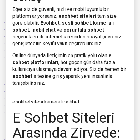
Eğer siz de güvenli, hızlı ve mobil uyumlu bir
platform arıyorsanız,
esohbet siteleri
tam size
göre olabilir.
Esohbet
,
sesli sohbet
,
kameralı
sohbet
,
mobil chat
ve
görüntülü sohbet
seçenekleri ile internet üzerinden sosyal çevrenizi
genişletebilir, keyifli vakit geçirebilirsiniz.
Online dünyada iletişimin en pratik yolu olan
e
sohbet platformları
, her geçen gün daha fazla
kullanıcıya ulaşmaya devam ediyor. Siz de hemen bir
esohbet
sitesine giriş yaparak yeni insanlarla
tanışabilirsiniz.
esohbetsitesi kameralı sohbet
E Sohbet Siteleri
Arasında Zirvede: