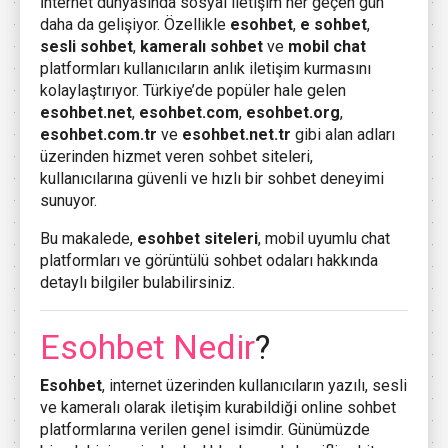
İnternet dünyasında sosyal iletişim her geçen gün
daha da gelişiyor. Özellikle
esohbet
,
e sohbet
,
sesli sohbet
,
kameralı sohbet
ve
mobil chat
platformları kullanıcıların anlık iletişim kurmasını
kolaylaştırıyor. Türkiye’de popüler hale gelen
esohbet.net
,
esohbet.com
,
esohbet.org
,
esohbet.com.tr
ve
esohbet.net.tr
gibi alan adları
üzerinden hizmet veren sohbet siteleri,
kullanıcılarına güvenli ve hızlı bir sohbet deneyimi
sunuyor.
Bu makalede,
esohbet siteleri
, mobil uyumlu chat
platformları ve görüntülü sohbet odaları hakkında
detaylı bilgiler bulabilirsiniz.
Esohbet Nedir
?
Esohbet
, internet üzerinden kullanıcıların yazılı, sesli
ve kameralı olarak iletişim kurabildiği online sohbet
platformlarına verilen genel isimdir. Günümüzde