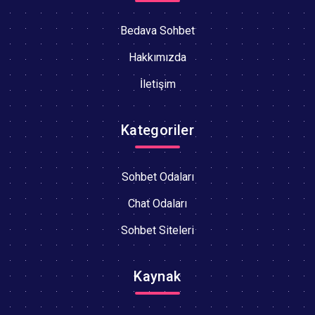
Bedava Sohbet
Hakkımızda
İletişim
Kategoriler
Sohbet Odaları
Chat Odaları
Sohbet Siteleri
Kaynak