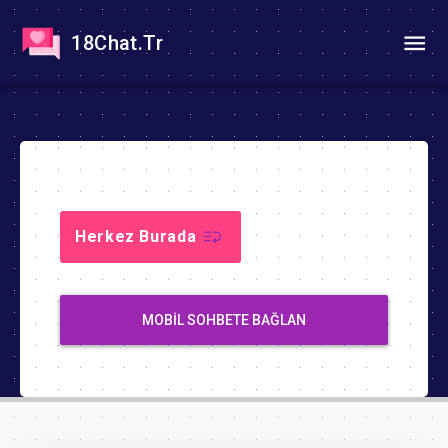
18Chat.Tr
Herkez Burada
MOBIL SOHBETE BAĞLAN