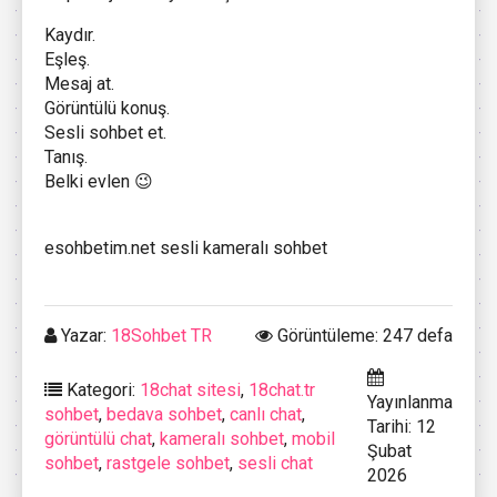
Kaydır.
Eşleş.
Mesaj at.
Görüntülü konuş.
Sesli sohbet et.
Tanış.
Belki evlen 😉
esohbetim.net sesli kameralı sohbet
Yazar:
18Sohbet TR
Görüntüleme: 247 defa
Kategori:
18chat sitesi
,
18chat.tr
Yayınlanma
sohbet
,
bedava sohbet
,
canlı chat
,
Tarihi: 12
görüntülü chat
,
kameralı sohbet
,
mobil
Şubat
sohbet
,
rastgele sohbet
,
sesli chat
2026