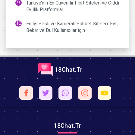
Türkiye’nin En Güvenilir Flört Siteleri ve Ciddi
Evlilik Platformları
En İyi Sesli ve Kameralı Sohbet Siteleri: Evli,
Bekar ve Dul Kullanıcılar İçin
18Chat.Tr
18Chat.Tr