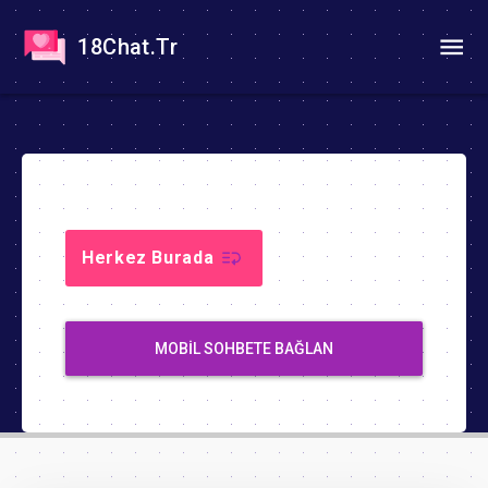
18Chat.Tr
Herkez Burada
MOBIL SOHBETE BAĞLAN