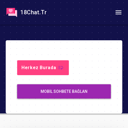
18Chat.Tr
Herkez Burada
MOBIL SOHBETE BAĞLAN