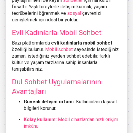
paylaşımı hem de keyifli
sohbetler
için harika bir
fırsattır. Yaşlı bireylerle iletişim kurmak, yaşam
tecrübelerini öğrenmek ve
sosyal
çevrenizi
genişletmek için ideal bir yoldur.
Evli Kadınlarla Mobil Sohbet
Bazı platformlarda
evli kadınlarla mobil sohbet
özelliği bulunur.
Mobil sohbet
sayesinde istediğiniz
zaman, istediğiniz yerden sohbet edebilir, farklı
kültür ve yaşam tarzlarına sahip insanlarla
tanışabilirsiniz.
Dul Sohbet Uygulamalarının
Avantajları
Güvenli iletişim ortamı:
Kullanıcıların kişisel
bilgileri korunur.
Kolay kullanım:
Mobil cihazlardan hızlı erişim
imkânı.