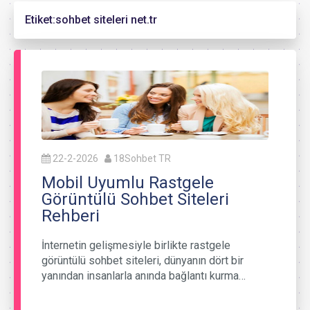
Etiket:
sohbet siteleri net.tr
22-2-2026
18Sohbet TR
Mobil Uyumlu Rastgele
Görüntülü Sohbet Siteleri
Rehberi
İnternetin gelişmesiyle birlikte rastgele
görüntülü sohbet siteleri, dünyanın dört bir
yanından insanlarla anında bağlantı kurma…