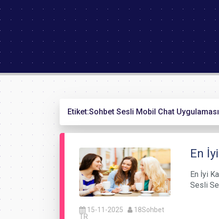
Etiket:
Sohbet Sesli Mobil Chat Uygulaması
En İy
En İyi K
Sesli Se
15-11-2025
18Sohbet
TR