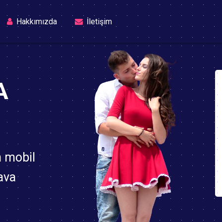
rrent)
Hakkımızda
İletişim
A
n mobil
ava