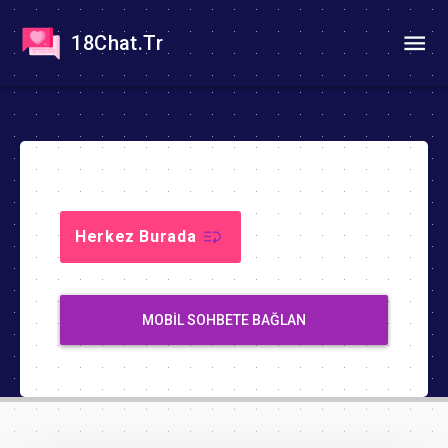
18Chat.Tr
Herkez Burada
MOBIL SOHBETE BAĞLAN