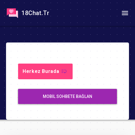
18Chat.Tr
Herkez Burada
MOBIL SOHBETE BAĞLAN