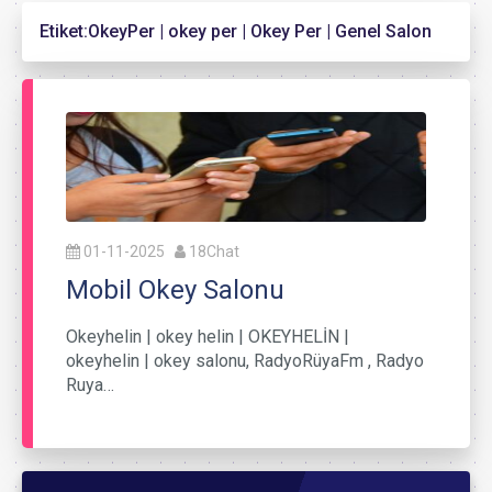
Etiket:
OkeyPer | okey per | Okey Per | Genel Salon
01-11-2025
18Chat
Mobil Okey Salonu
Okeyhelin | okey helin | OKEYHELİN |
okeyhelin | okey salonu, RadyoRüyaFm , Radyo
Ruya…