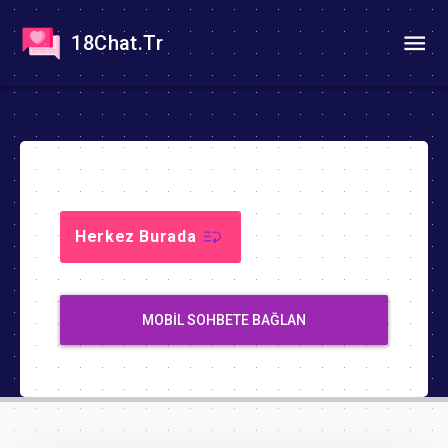
18Chat.Tr
Herkez Burada
MOBIL SOHBETE BAĞLAN