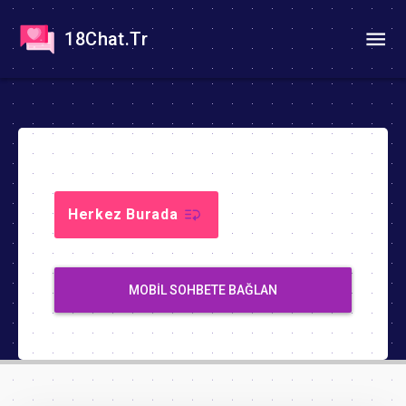
18Chat.Tr
Herkez Burada
MOBIL SOHBETE BAĞLAN