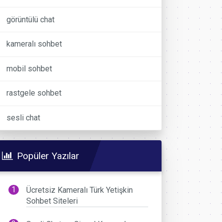
görüntülü chat
kameralı sohbet
mobil sohbet
rastgele sohbet
sesli chat
Popüler Yazılar
Ücretsiz Kameralı Türk Yetişkin
Sohbet Siteleri