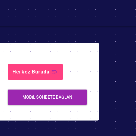
Herkez Burada
MOBIL SOHBETE BAĞLAN