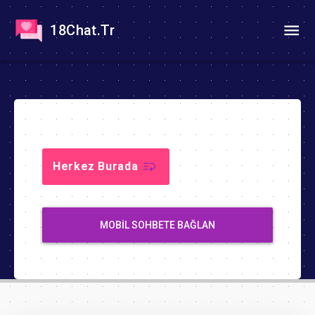
18Chat.Tr
Herkez Burada
MOBIL SOHBETE BAĞLAN