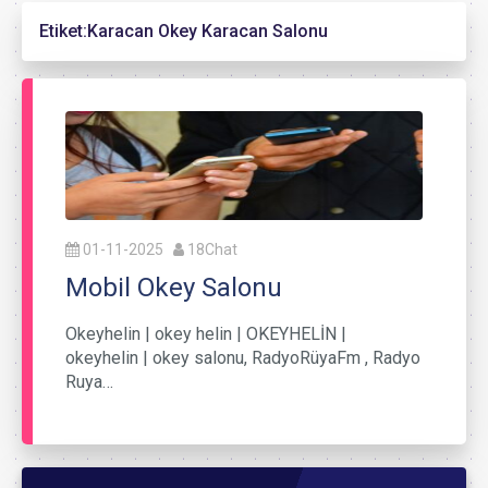
Etiket:
Karacan Okey Karacan Salonu
01-11-2025
18Chat
Mobil Okey Salonu
Okeyhelin | okey helin | OKEYHELİN |
okeyhelin | okey salonu, RadyoRüyaFm , Radyo
Ruya…