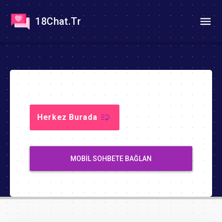
18Chat.Tr
Herkez Burada
MOBIL SOHBETE BAĞLAN